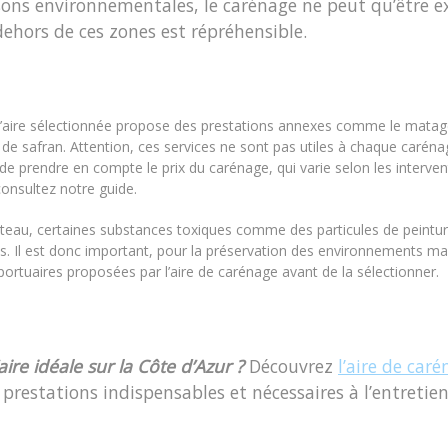
sons environnementales, le carénage ne peut qu’être e
 dehors de ces zones est répréhensible.
 l’aire sélectionnée propose des prestations annexes comme le mata
t de safran. Attention, ces services ne sont pas utiles à chaque caré
e prendre en compte le prix du carénage, qui varie selon les interven
consultez notre guide.
ateau, certaines substances toxiques comme des particules de peintu
s. Il est donc important, pour la préservation des environnements mar
ortuaires proposées par l’aire de carénage avant de la sélectionner.
aire idéale sur la Côte d’Azur ?
Découvrez
l’aire de car
 prestations indispensables et nécessaires à l’entretie