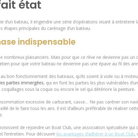
ait état
 d’un bateau, il engendre une série d’opérations visant à entretenir l
les étapes principales du carénage d’un bateau.
hase indispensable
 de nombreux plaisanciers. Mais pour que ce rêve ne devienne pas un c
tretien pour que votre bateau ne devienne pas une épave au fil des an
au bon fonctionnement des bateaux, qu’ils soient à voile ou à moteur
 les parties immergées
, qui en font les parties les plus vulnérables 
 coquillages sous la coque ou encore le sel qui détériore la peinture.
onsommation excessive de carburant, casse… Ne pas caréner son navi
eillé de le faire tous les ans. Il est d’ailleurs préférable de réaliser cet
e.
isissent de rejoindre un Boat Club, une association spécialisée qui
 l’entretien. Pour découvrir
les avantages d’adhérer à un Boat Club
,