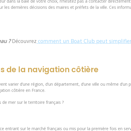
eur dans la baie de votre choix, n’hésitez pas à contacter directemen
r les dernières décisions des maires et préfets de la ville. Ces infor
eau ?
Découvrez
comment un Boat Club peut simplifier 
s de la navigation côtière
vent varier d’une région, d’un département, d’une ville ou même d’un po
ation côtière en France.
de mer sur le territoire français ?
e entrant sur le marché français ou mis pour la première fois en serv