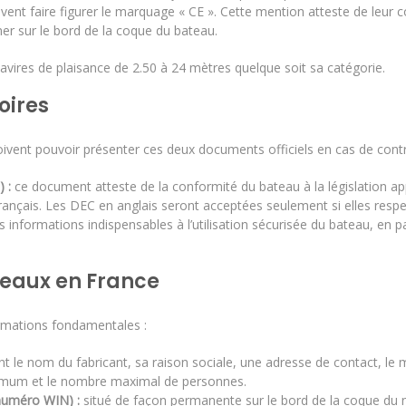
ivent faire figurer le marquage « CE ». Cette mention atteste de leur c
nner sur le bord de la coque du bateau.
avires de plaisance de 2.50 à 24 mètres quelque soit sa catégorie.
oires
oivent pouvoir présenter ces deux documents officiels en cas de contr
 :
ce document atteste de la conformité du bateau à la législation appl
en français. Les DEC en anglais seront acceptées seulement si elles 
es informations indispensables à l’utilisation sécurisée du bateau, en pass
ateaux en France
ormations fondamentales :
 le nom du fabricant, sa raison sociale, une adresse de contact, le 
imum et le nombre maximal de personnes.
(numéro WIN) :
situé de façon permanente sur le bord de la coque du n