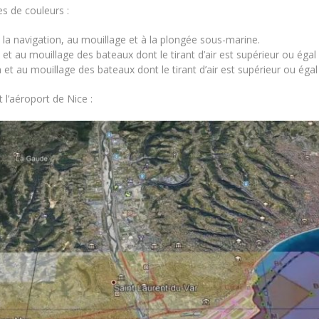
es de couleurs :
à la navigation, au mouillage et à la plongée sous-marine.
n et au mouillage des bateaux dont le tirant d’air est supérieur ou égal
n et au mouillage des bateaux dont le tirant d’air est supérieur ou éga
 l’aéroport de Nice :