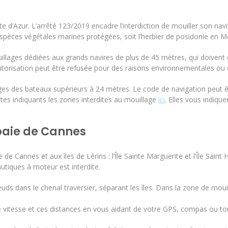
e d’Azur. L’arrêté 123/2019 encadre l’interdiction de mouiller son na
spèces végétales marines protégées, soit l’herbier de posidonie en M
llages dédiées aux grands navires de plus de 45 mètres, qui doivent
utorisation peut être refusée pour des raisons environnementales ou d
ges des bateaux supérieurs à 24 mètres. Le code de navigation peut êt
tes indiquants les zones interdites au mouillage
ici
. Elles vous indiq
baie de Cannes
de Cannes et aux îles de Lérins : l’Île Sainte Marguerite et l’Île Saint H
autiques à moteur est interdite.
ds dans le chenal traversier, séparant les îles. Dans la zone de mouil
 vitesse et ces distances en vous aidant de votre GPS, compas ou tou